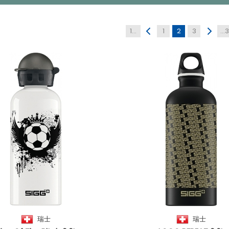
1...
1
2
3
...3
瑞士
瑞士