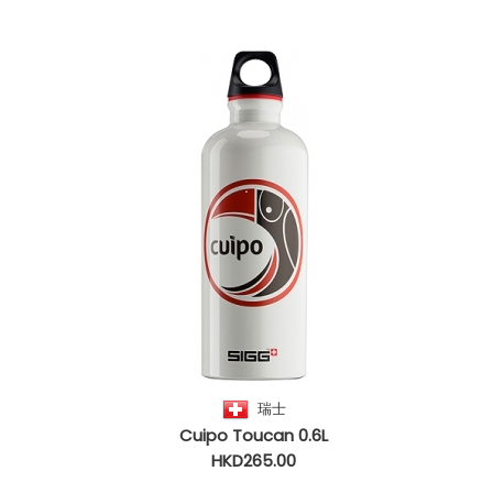
瑞士
Cuipo Toucan 0.6L
HKD265.00