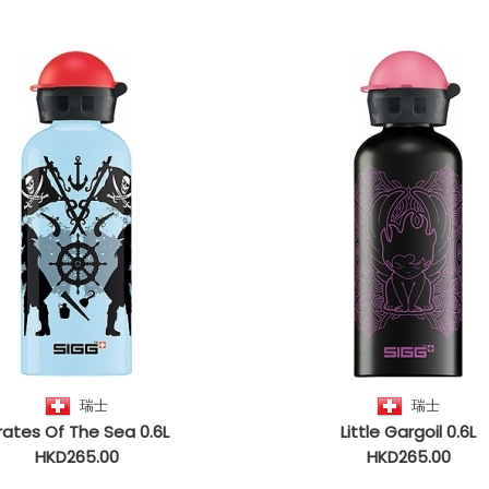
瑞士
瑞士
rates Of The Sea 0.6L
Little Gargoil 0.6L
HKD265.00
HKD265.00