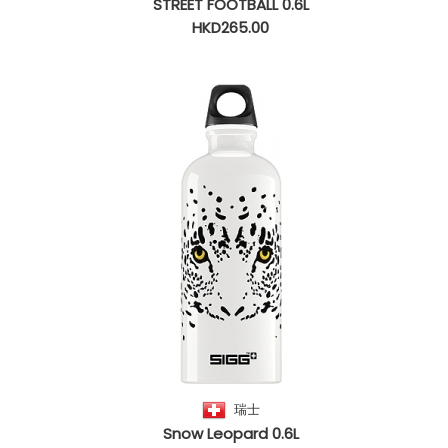
STREET FOOTBALL 0.6L
HKD265.00
瑞士
Snow Leopard 0.6L