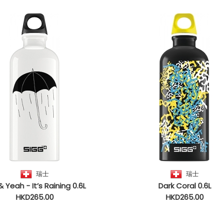
瑞士
瑞士
& Yeah - It’s Raining 0.6L
Dark Coral 0.6L
HKD265.00
HKD265.00