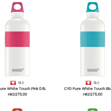
瑞士
瑞士
ure White Touch Pink 0.6L
CYD Pure White Touch Blu
HKD275.00
HKD275.00