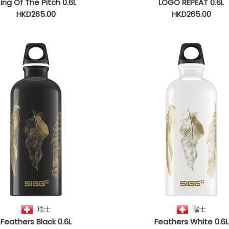
ing Of The Pitch 0.6L
LOGO REPEAT 0.6L
HKD265.00
HKD265.00
瑞士
瑞士
Feathers Black 0.6L
Feathers White 0.6L