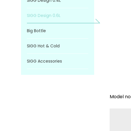
SIGG Design 0.4L
SIGG Design 0.6L
Big Bottle
SIGG Hot & Cold
SIGG Accessories
Model no